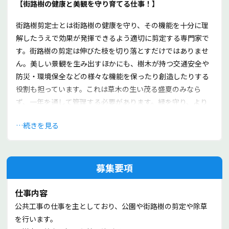
【街路樹の健康と美観を守り育てる仕事！】
街路樹剪定士とは街路樹の健康を守り、その機能を十分に理
解したうえで効果が発揮できるよう適切に剪定する専門家で
す。街路樹の剪定は伸びた枝を切り落とすだけではありませ
ん。美しい景観を生み出すほかにも、樹木が持つ交通安全や
防災・環境保全などの様々な機能を保ったり創造したりする
役割も担っています。これは草木の生い茂る盛夏のみなら
ず、一年を通して管理する必要があります。緑を守り、より
良い街をつくること。それが私たちの仕事です。
続きを見る
【大協造園緑化で働く魅力】
募集要項
①公共という安定性
街路樹の剪定は、限りなく公共事業に近い仕事です。
仕事内容
街がどれだけ開発され道路が整備されても街路樹が無くなる
公共工事の仕事を主としており、公園や街路樹の剪定や除草
ことはありません。また草木の生い茂る盛夏のみならず、年
を行います。
中を通して管理する必要があります。