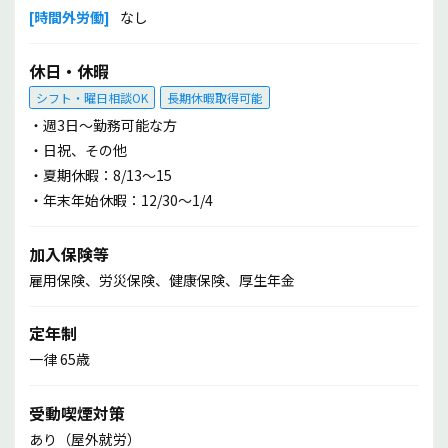
方々の安全が何よりも第一優先であることを忘れず、今後も
[時間外労働]
なし
必要とされる会社に成長し続けていきたいと思っています。
剪定や庭造りは見た目に結果が出るため、やりがいを感じる
休日・休暇
お仕事です！
シフト・曜日相談OK
長期休暇取得可能
共に街路樹の健康と美観を守る仲間として、社員一同、アナ
・週3日～勤務可能な方
タからの応募を心待ちにしています！
・日祝、その他
・夏期休暇：8/13～15
・年末年始休暇：12/30～1/4
加入保険等
雇用保険、労災保険、健康保険、厚生年金
定年制
一律 65歳
受動喫煙対策
あり（屋外就労）