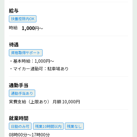
給与
④資格取得や独立を支援
扶養控除内OK
業務上で必要な資格が生じた場合は、会社が費用負担して資
1,000
時給
円～
格取得を奨励します。
また将来的に技術を身に付けて独立を目指している方も歓迎
待遇
していますので、必要な経験や技術を伝承できるように支援
資格取得サポート
させてもらいます。
・基本時給：1,000円～
・マイカー通勤可：駐車場あり
仕事の内容
公共工事の仕事を主としており、公園や街路樹の剪定や除草
通勤手当
を行います。
通勤手当あり
・樹木の剪定で切った枝の片づけ
実費支給（上限あり） 月額 10,000円
・草とりや刈り草の片づけ
就業時間
求める人材
日勤のみ可
残業10時間以内
残業なし
作業に従事する社員はもちろん、作業中に通行される地域の
08時00分～17時00分