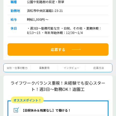
職種
公園や街路樹の剪定・除草
勤務地
浜松市中央区雄踏1-23-21
給与
時給
1,000
円 ～
休日
・週3日～勤務可能な方 ・日祝、その他 ・夏期休暇：
8/13～15 ・年末年始休暇：12/30～1/4
応募する
会社・仕事の魅力
募集要項
インタビュー
応募方法
ライフワークバランス重視！未経験でも安心スター
ト！週3日～勤務OK！造園工
オススメポイント！
【日祝休み＆残業なし】で働ける！