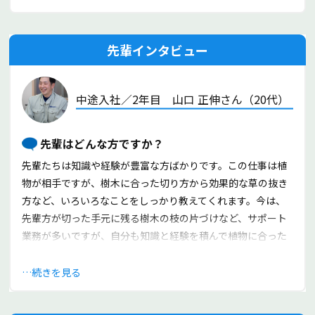
先輩インタビュー
中途入社／2年目 山口 正伸さん（20代）
先輩はどんな方ですか？
先輩たちは知識や経験が豊富な方ばかりです。この仕事は植
物が相手ですが、樹木に合った切り方から効果的な草の抜き
方など、いろいろなことをしっかり教えてくれます。今は、
先輩方が切った手元に残る樹木の枝の片づけなど、サポート
業務が多いですが、自分も知識と経験を積んで植物に合った
作業ができるように頑張っています。
この仕事のやりがいはなんでしょうか？
続きを見る
例えば草取り一つでも、雑草がなくなると目に見えてキレイ
になります。成果が形になるので実感も大きく、やりがいに