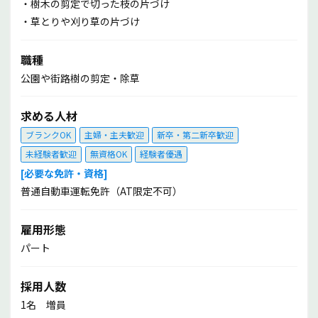
・樹木の剪定で切った枝の片づけ
弊社の事業は街とともに発展していきます。
・草とりや刈り草の片づけ
②未経験者から習熟まで
職種
造園業や剪定と聞くと技術的に難しく職人気質で無いと務ま
公園や街路樹の剪定・除草
らないと思う方も多いでしょう。
確かに分野としては専門性の高いジャンルですが経験は必要
求める人材
としません。
在籍している社員も未経験からの転職者が多く先輩社員から
ブランクOK
主婦・主夫歓迎
新卒・第二新卒歓迎
教育を受けて習熟までスキル向上をしていきましたので、経
未経験者歓迎
無資格OK
経験者優遇
験よりも向上心を必要としています。
[必要な免許・資格]
普通自動車運転免許（AT限定不可）
③仕事とプライベートの両立
その日の業務量によっては早く仕事が終わることもありま
雇用形態
す。
パート
その場合は終わりじまいで定時前に帰宅することも出来、残
業もほとんどありません。仕事は時間内にきっちり終わらせ
採用人数
る計画を組むため、自分の趣味やプライベートの時間を取る
1名 増員
こともできます。