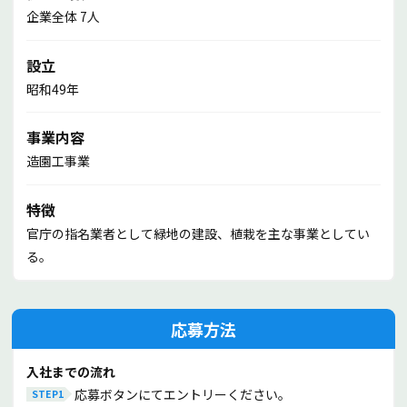
ものの技術が身についているのは職人としての大きな喜びで
企業全体 7人
すね。
今までで一番大きな失敗を教えてください
設立
集中力が緩んだ際にノコギリを引きすぎて仲間にケガをさせ
昭和49年
てしまったことです。このときチームで作業をしているとい
う先輩から常日頃から言われていた意味を痛感しました。忘
事業内容
れられない経験として次はないように常に気を付けていま
造園工事業
す。
ただ、後輩には「失敗してもふさぎこまず、次にやらないよ
特徴
うに！」と伝えたいですね。みんなゼロからのスタートです
官庁の指名業者として緑地の建設、植栽を主な事業としてい
し、続けていかないと楽しさや奥深さはわかりません。あき
る。
らめないでほしいですね。
応募方法
中途入社／8年目 古橋 典三さん（40代）
入社までの流れ
応募ボタンにてエントリーください。