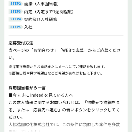
仕事の内容と会社の良いところを教えてくださ
面接（人事担当者）
い。
内定（内定まで1週間程度）
主な仕事は街路樹の管理をしています。具体的には樹木の剪
契約及び入社研修
定や草の抜き取りや刈り取りです。いろいろとやることはあ
入社
りますが、段取りや納期の中で自分で考えて仕事の流れを決
められることが良いところですね。その分責任も伴います
応募受付方法
が、任されていると思うとやる気にもつながります。
当ページの「お問合わせ」「WEBで応募」からご応募くださ
仕事をする上で大切にしていることを教えてくだ
い。
さい。
※採用担当者からお電話またはメールにてご連絡を致します。
「気遣い」です。公道で作業を行うことが多いので、一緒に
※面接日程や見学希望日などご希望があればお伝え下さい。
作業する仲間だけではなく、通行される方や市民の方に何を
しているか等を聞かれたら丁寧に説明やお話しをするように
採用担当者から一言
しています。
■今まさに indeed を見ている方へ
また外での仕事になるので、気候や気温にも左右されます。
この求人情報に関するお問い合わせは、「掲載元で詳細を見
自己管理や体調にも気を配り、会社も状況に合わせて予定し
る」または「応募先へ進む」の青いボタンをクリックしてく
ている休憩でなくても休憩を取らせてくれるなどの配慮もし
ださい。
てくれます。
大協造園緑化株式会社では、この条件に類似した案件を多数
掲載しています！