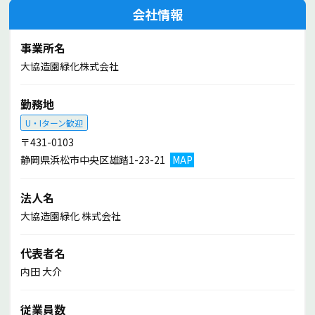
会社情報
なっています。
公道の街路樹が主なので、作業中に通行されている方や地域
事業所名
の方に「ありがとう」と言ってもらえると嬉しいですね。
大協造園緑化株式会社
勤務地
中途入社／8年目 木俣 有喜博さん（30
代）
U・Iターン歓迎
〒431-0103
８年間続けられた理由はなんでしょうか？
静岡県浜松市中央区雄踏1-23-21
MAP
長く続ければ任されることも多くなり、より責任も出てきま
法人名
す。それがやりがいになりここまで続いてきました。
剪定の技術もとんでもない奥深さがあり、やればやるほど面
大協造園緑化 株式会社
白みが出てきます。
最初の頃は間違ったりするたびに叱られましたが、その数よ
代表者名
り1回褒められたことがすごく成長させてくれましたね。一
内田 大介
つひとつが自分のスキルになり、次にそれができたら嬉しい
という積み重ねでここまできたという実感もあります。一生
従業員数