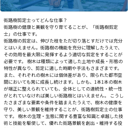
街路樹剪定士ってどんな仕事？
街路樹の健康と美観を守り育てることが、「街路樹剪定
士」の仕事です。
街路樹の剪定は、伸びた枝をただ切り落とすだけでは充分
とはいえません。街路樹の機能を充分に理解したうえで、
その効用を最大限に発揮するよう適切な剪定をすることが
必要です。 樹木は種類によって適した土地や成長・形態の
特性が異なり、剪定に適した時期や手法もさまざまです。
また、それぞれの樹木には個体差があり、限られた都市空
間においても常に成長し続けます。しかも、1本1本の樹木
が端正に整えられていても、全体としての連続性・統一性
がとれていなければ美しい街路樹とはいえません。 こうし
たさまざまな要素や条件を踏まえたうえで、樹木の健康を
守り、美しい景観を維持することが、街路樹剪定士の仕事
です。 樹木の生理・生態に関する豊富な知識と卓越した技
術と技能を駆使して、優れた街路景観を創出・維持する役