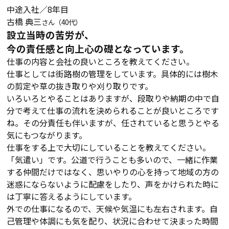
中途入社／8年目
古橋 典三
さん（40代）
設立当時の苦労が、
今の責任感と向上心の礎となっています。
仕事の内容と会社の良いところを教えてください。
仕事としては街路樹の管理をしています。具体的には樹木
の剪定や草の抜き取りや刈り取りです。
いろいろとやることはありますが、段取りや納期の中で自
分で考えて仕事の流れを決められることが良いところです
ね。その分責任も伴いますが、任されていると思うとやる
気にもつながります。
仕事をする上で大切にしていることを教えてください。
「気遣い」です。公道で行うことも多いので、一緒に作業
する仲間だけではなく、思いやりの心を持って地域の方の
迷惑にならないように配慮をしたり、声をかけられた時に
は丁寧に答えるようにしています。
外での仕事になるので、天候や気温にも左右されます。自
己管理や体調にも気を配り、状況に合わせて決まった時間