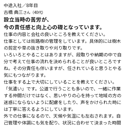
中途入社／8年目
古橋 典三
さん（40代）
設立当時の苦労が、
今の責任感と向上心の礎となっています。
仕事の内容と会社の良いところを教えてください。
仕事としては街路樹の管理をしています。具体的には樹木
の剪定や草の抜き取りや刈り取りです。
いろいろとやることはありますが、段取りや納期の中で自
分で考えて仕事の流れを決められることが良いところです
ね。その分責任も伴いますが、任されていると思うとやる
気にもつながります。
仕事をする上で大切にしていることを教えてください。
「気遣い」です。公道で行うことも多いので、一緒に作業
する仲間だけではなく、思いやりの心を持って地域の方の
迷惑にならないように配慮をしたり、声をかけられた時に
は丁寧に答えるようにしています。
外での仕事になるので、天候や気温にも左右されます。自
己管理や体調にも気を配り、状況に合わせて決まった時間