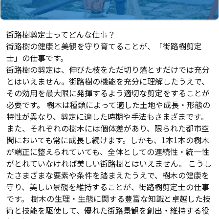
街路樹剪定士ってどんな仕事？
街路樹の健康と美観を守り育てることが、「街路樹剪定
士」の仕事です。
街路樹の剪定は、伸びた枝をただ切り落とすだけでは充分
とはいえません。街路樹の機能を充分に理解したうえで、
その効用を最大限に発揮するよう適切な剪定をすることが
必要です。 樹木は種類によって適した土地や成長・形態の
特性が異なり、剪定に適した時期や手法もさまざまです。
また、それぞれの樹木には個体差があり、限られた都市空
間においても常に成長し続けます。しかも、1本1本の樹木
が端正に整えられていても、全体としての連続性・統一性
がとれていなければ美しい街路樹とはいえません。 こうし
たさまざまな要素や条件を踏まえたうえで、樹木の健康を
守り、美しい景観を維持することが、街路樹剪定士の仕事
です。 樹木の生理・生態に関する豊富な知識と卓越した技
術と技能を駆使して、優れた街路景観を創出・維持する役