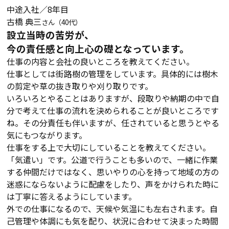
中途入社／8年目
古橋 典三
さん（40代）
設立当時の苦労が、
今の責任感と向上心の礎となっています。
仕事の内容と会社の良いところを教えてください。
仕事としては街路樹の管理をしています。具体的には樹木
の剪定や草の抜き取りや刈り取りです。
いろいろとやることはありますが、段取りや納期の中で自
分で考えて仕事の流れを決められることが良いところです
ね。その分責任も伴いますが、任されていると思うとやる
気にもつながります。
仕事をする上で大切にしていることを教えてください。
「気遣い」です。公道で行うことも多いので、一緒に作業
する仲間だけではなく、思いやりの心を持って地域の方の
迷惑にならないように配慮をしたり、声をかけられた時に
は丁寧に答えるようにしています。
外での仕事になるので、天候や気温にも左右されます。自
己管理や体調にも気を配り、状況に合わせて決まった時間