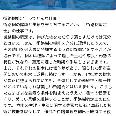
街路樹剪定士ってどんな仕事？
街路樹の健康と美観を守り育てることが、「街路樹剪定
士」の仕事です。
街路樹の剪定は、伸びた枝をただ切り落とすだけでは充分
とはいえません。街路樹の機能を充分に理解したうえで、
その効用を最大限に発揮するよう適切な剪定をすることが
必要です。 樹木は種類によって適した土地や成長・形態の
特性が異なり、剪定に適した時期や手法もさまざまです。
また、それぞれの樹木には個体差があり、限られた都市空
間においても常に成長し続けます。しかも、1本1本の樹木
が端正に整えられていても、全体としての連続性・統一性
がとれていなければ美しい街路樹とはいえません。 こうし
たさまざまな要素や条件を踏まえたうえで、樹木の健康を
守り、美しい景観を維持することが、街路樹剪定士の仕事
です。 樹木の生理・生態に関する豊富な知識と卓越した技
術と技能を駆使して、優れた街路景観を創出・維持する役