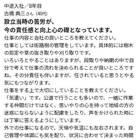
中途入社／8年目
古橋 典三
さん（40代）
設立当時の苦労が、
今の責任感と向上心の礎となっています。
仕事の内容と会社の良いところを教えてください。
仕事としては街路樹の管理をしています。具体的には樹木
の剪定や草の抜き取りや刈り取りです。
いろいろとやることはありますが、段取りや納期の中で自
分で考えて仕事の流れを決められることが良いところです
ね。その分責任も伴いますが、任されていると思うとやる
気にもつながります。
仕事をする上で大切にしていることを教えてください。
「気遣い」です。公道で行うことも多いので、一緒に作業
する仲間だけではなく、思いやりの心を持って地域の方の
迷惑にならないように配慮をしたり、声をかけられた時に
は丁寧に答えるようにしています。
外での仕事になるので、天候や気温にも左右されます。自
己管理や体調にも気を配り、状況に合わせて決まった時間