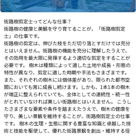
街路樹剪定士ってどんな仕事？
街路樹の健康と美観を守り育てることが、「街路樹剪定
士」の仕事です。
街路樹の剪定は、伸びた枝をただ切り落とすだけでは充分
とはいえません。街路樹の機能を充分に理解したうえで、
その効用を最大限に発揮するよう適切な剪定をすることが
必要です。 樹木は種類によって適した土地や成長・形態の
特性が異なり、剪定に適した時期や手法もさまざまです。
また、それぞれの樹木には個体差があり、限られた都市空
間においても常に成長し続けます。しかも、1本1本の樹木
が端正に整えられていても、全体としての連続性・統一性
がとれていなければ美しい街路樹とはいえません。 こうし
たさまざまな要素や条件を踏まえたうえで、樹木の健康を
守り、美しい景観を維持することが、街路樹剪定士の仕事
です。 樹木の生理・生態に関する豊富な知識と卓越した技
術と技能を駆使して、優れた街路景観を創出・維持する役