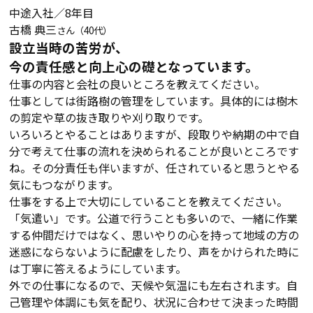
中途入社／8年目
古橋 典三
さん（40代）
設立当時の苦労が、
今の責任感と向上心の礎となっています。
仕事の内容と会社の良いところを教えてください。
仕事としては街路樹の管理をしています。具体的には樹木
の剪定や草の抜き取りや刈り取りです。
いろいろとやることはありますが、段取りや納期の中で自
分で考えて仕事の流れを決められることが良いところです
ね。その分責任も伴いますが、任されていると思うとやる
気にもつながります。
仕事をする上で大切にしていることを教えてください。
「気遣い」です。公道で行うことも多いので、一緒に作業
する仲間だけではなく、思いやりの心を持って地域の方の
迷惑にならないように配慮をしたり、声をかけられた時に
は丁寧に答えるようにしています。
外での仕事になるので、天候や気温にも左右されます。自
己管理や体調にも気を配り、状況に合わせて決まった時間