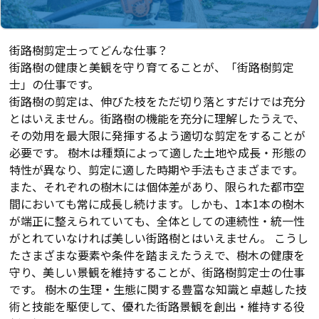
街路樹剪定士ってどんな仕事？
街路樹の健康と美観を守り育てることが、「街路樹剪定
士」の仕事です。
街路樹の剪定は、伸びた枝をただ切り落とすだけでは充分
とはいえません。街路樹の機能を充分に理解したうえで、
その効用を最大限に発揮するよう適切な剪定をすることが
必要です。 樹木は種類によって適した土地や成長・形態の
特性が異なり、剪定に適した時期や手法もさまざまです。
また、それぞれの樹木には個体差があり、限られた都市空
間においても常に成長し続けます。しかも、1本1本の樹木
が端正に整えられていても、全体としての連続性・統一性
がとれていなければ美しい街路樹とはいえません。 こうし
たさまざまな要素や条件を踏まえたうえで、樹木の健康を
守り、美しい景観を維持することが、街路樹剪定士の仕事
です。 樹木の生理・生態に関する豊富な知識と卓越した技
術と技能を駆使して、優れた街路景観を創出・維持する役