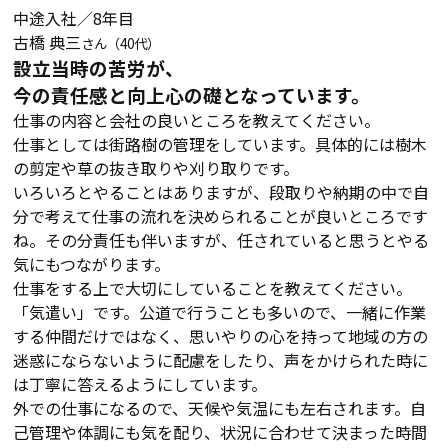
中途入社／8年目
古橋 典三
さん（40代）
設立当時の苦労が、
今の責任感と向上心の礎となっています。
仕事の内容と会社の良いところを教えてください。
仕事としては街路樹の管理をしています。具体的には樹木
の剪定や草の抜き取りや刈り取りです。
いろいろとやることはありますが、段取りや納期の中で自
分で考えて仕事の流れを決められることが良いところです
ね。その分責任も伴いますが、任されていると思うとやる
気にもつながります。
仕事をする上で大切にしていることを教えてください。
「気遣い」です。公道で行うことも多いので、一緒に作業
する仲間だけではなく、思いやりの心を持って地域の方の
迷惑にならないように配慮をしたり、声をかけられた時に
は丁寧に答えるようにしています。
外での仕事になるので、天候や気温にも左右されます。自
己管理や体調にも気を配り、状況に合わせて決まった時間