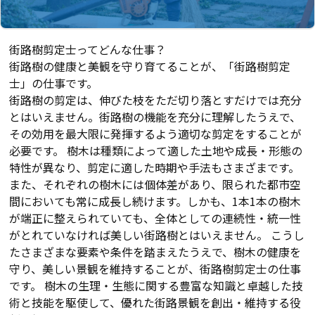
街路樹剪定士ってどんな仕事？
街路樹の健康と美観を守り育てることが、「街路樹剪定
士」の仕事です。
街路樹の剪定は、伸びた枝をただ切り落とすだけでは充分
とはいえません。街路樹の機能を充分に理解したうえで、
その効用を最大限に発揮するよう適切な剪定をすることが
必要です。 樹木は種類によって適した土地や成長・形態の
特性が異なり、剪定に適した時期や手法もさまざまです。
また、それぞれの樹木には個体差があり、限られた都市空
間においても常に成長し続けます。しかも、1本1本の樹木
が端正に整えられていても、全体としての連続性・統一性
がとれていなければ美しい街路樹とはいえません。 こうし
たさまざまな要素や条件を踏まえたうえで、樹木の健康を
守り、美しい景観を維持することが、街路樹剪定士の仕事
です。 樹木の生理・生態に関する豊富な知識と卓越した技
術と技能を駆使して、優れた街路景観を創出・維持する役